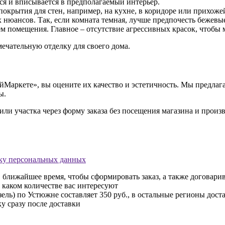
тся и вписывается в предполагаемый интерьер.
окрытия для стен, например, на кухне, в коридоре или прихожей
 нюансов. Так, если комната темная, лучше предпочесть бежевые
ем помещения. Главное – отсутствие агрессивных красок, чтобы 
ечательную отделку для своего дома.
Маркете», вы оцените их качество и эстетичность. Мы предлага
ы.
 или участка через форму заказа без посещения магазина и произв
ку персональных данных
 ближайшее время, чтобы сформировать заказ, а также договари
в каком количестве вас интересуют
ель) по Устюжне составляет 350 руб., в остальные регионы дост
у сразу после доставки