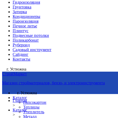
Гидроизоляция
Грунтовка
Затирка
Кондиционеры
Пароизоляция
Печное литье
Плинтус
Подвесные потолки
Поликарбонат
Рубероид
Садовый инструмент
Сайдинг
Контакты
г. Устюжна
СтройМаркет
Магазин стройматериалов, бензо- и электроинструмента
г. Устюжна
Каталог
Главная
Гипсокартон
>
Теплицы
Каталог
Утеплитель
>
Металл