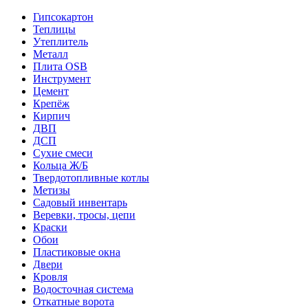
Гипсокартон
Теплицы
Утеплитель
Металл
Плита OSB
Инструмент
Цемент
Крепёж
Кирпич
ДВП
ДСП
Сухие смеси
Кольца Ж/Б
Твердотопливные котлы
Метизы
Садовый инвентарь
Веревки, тросы, цепи
Краски
Обои
Пластиковые окна
Двери
Кровля
Водосточная система
Откатные ворота