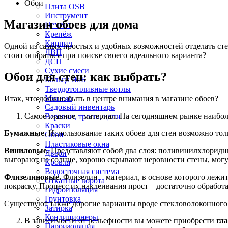
Обои
Плита OSB
Инструмент
Магазин обоев для дома
Цемент
Крепёж
Кирпич
Одной из самых простых и удобных возможностей отделать стен
ДВП
стоит опираться при поиске своего идеального варианта?
ДСП
Сухие смеси
Обои для стен: как выбрать?
Кольца Ж/Б
Твердотопливные котлы
Метизы
Итак, что должно быть в центре внимания в магазине обоев?
Садовый инвентарь
Самое главное – материал. На сегодняшнем рынке наибо
Веревки, тросы, цепи
Краски
Бумажные.
Использование таких обоев для стен возможно тол
Обои
Пластиковые окна
Виниловые.
Представляют собой два слоя: поливинилхлоридн
Двери
выгорают на солнце, хорошо скрывают неровности стены, могу
Кровля
Водосточная система
Флизелиновые.
Флизелин – материал, в основе которого лежит 
Откатные ворота
покраску. Процесс их наклеивания прост – достаточно обработа
Гидроизоляция
Грунтовка
Существуют также дорогие варианты вроде стекловолоконного и
Затирка
Кондиционеры
В зависимости от рельефности вы можете приобрести
гл
Пароизоляция