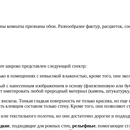
ы комнаты признаны обои. Разнообразие фактур, расцветок, сос
лее широко представлен следующий спектр:
ько в помещениях с невысокой влажностью, кроме того, они эко
ый с нанесенным изображением и основу (флизелиновую или бу
т имитировать любой природный материал (камень, штукатурку, 
вискоза. Тонкая гладкая поверхность не только красива, но еще и
ть клеящим составом только стену. Кроме того, они позволяют с
ли текстильного полотна, но они достаточно дорогие и подходя
адкие
, подходящие для ровных стен,
рельефные
, помогающие сг