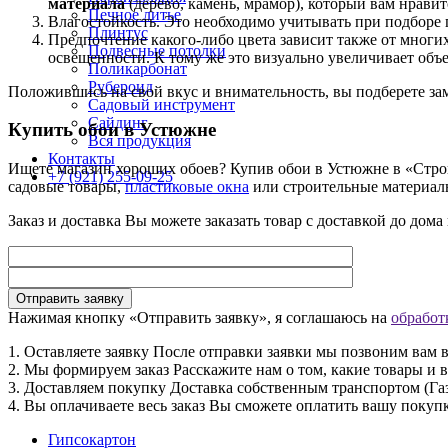
материала
(дерево, камень, мрамор), который вам нрави
Печное литье
Влагостойкость. Это необходимо учитывать при подборе п
Плинтус
Предпочтение какого-либо цвета зависит также от многих
Подвесные потолки
освещенности. К тому же это визуально увеличивает объ
Поликарбонат
Рубероид
Положившись на свой вкус и внимательность, вы подберете зам
Садовый инструмент
Сайдинг
Купить обои в Устюжне
Вся продукция
Контакты
Ищете магазин хороших обоев? Купив обои в Устюжне в «Строй
+7 (921) 255-09-25
садовые товары,
пластиковые окна
или строительные материал
Заказ и доставка
Вы можете заказать товар с доставкой до дома
Нажимая кнопку «Отправить заявку», я соглашаюсь на
обработ
1. Оставляете заявку
После отправки заявки мы позвоним вам в
2. Мы формируем заказ
Расскажите нам о том, какие товары и 
3. Доставляем покупку
Доставка собственным транспортом (Газ
4. Вы оплачиваете весь заказ
Вы сможете оплатить вашу покупк
Гипсокартон