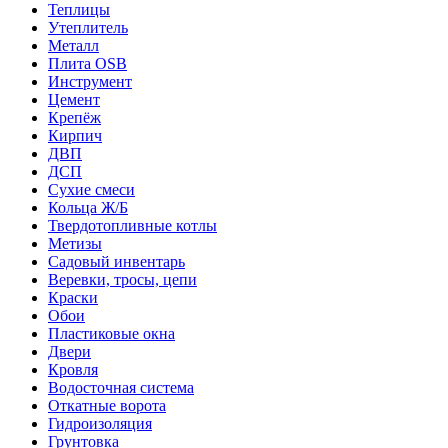
Теплицы
Утеплитель
Металл
Плита OSB
Инструмент
Цемент
Крепёж
Кирпич
ДВП
ДСП
Сухие смеси
Кольца Ж/Б
Твердотопливные котлы
Метизы
Садовый инвентарь
Веревки, тросы, цепи
Краски
Обои
Пластиковые окна
Двери
Кровля
Водосточная система
Откатные ворота
Гидроизоляция
Грунтовка